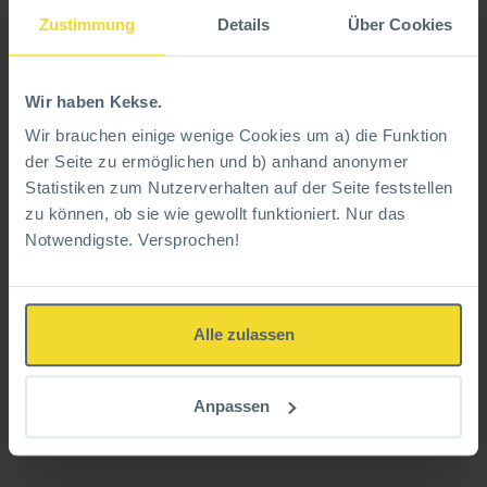
soon...
Zustimmung
Details
Über Cookies
Wir haben Kekse.
Wir sind gerade am Neubau unserer
Wir brauchen einige wenige Cookies um a) die Funktion
Homepage.
der Seite zu ermöglichen und b) anhand anonymer
Diese Seite ist noch in Arbeit.
Statistiken zum Nutzerverhalten auf der Seite feststellen
zu können, ob sie wie gewollt funktioniert. Nur das
Notwendigste. Versprochen!
In der Zwischenzeit:
Sprechen Sie uns einfach
an
Alle zulassen
+49 (0)821 48686975
Anpassen
E-MAIL SCHREIBEN