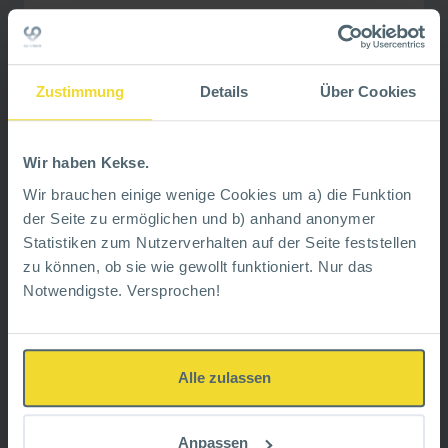
Zustimmung
Details
Über Cookies
Der emotionale Rucksack
Wir haben Kekse.
Wir brauchen einige wenige Cookies um a) die Funktion
Der emotionale Rucksack – das sind die
der Seite zu ermöglichen und b) anhand anonymer
schwierigen, unaufgearbeiteten Gefühle, die
Statistiken zum Nutzerverhalten auf der Seite feststellen
jeder mit sich herumschleppt: Angst, Wut,
zu können, ob sie wie gewollt funktioniert. Nur das
Trauer, Schmerz und andere mehr. Sie
belasten uns im Alltag, in der Beziehung und
Notwendigste. Versprochen!
im Job, indem sie zu emotionalen
Überreaktionen führen und so selbst harmlose
Situationen eskalieren lassen. Vivian Dittmar,
stellt einen neuen, konstruktiven Umgang mit
Alle zulassen
diesem emotionalen Rucksack vor, sodass wir
endlich freier und mit weniger Ballast durchs
Leben gehen, ohne bei jeder Kleinigkeit aus
der Haut zu fahren. So wird es sogar in
Anpassen